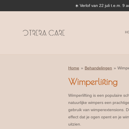
☀️ Verlof van 22 juli t.e.m. 9 
Ga
direct
naar
de
H
hoofdinhoud
Home
»
Behandelingen
»
Wimp
Wimperlifting
Wimperlifting is een populaire s
natuurlijke wimpers een prachtige 
gebruik van wimperextensions. D
effect dat je ogen opent en je wim
uitzien.