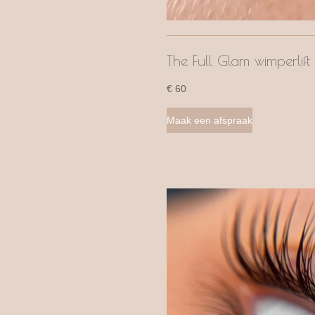
The Full Glam wimperlif
€ 60
Maak een afspraak