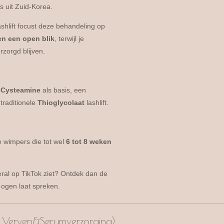
s uit Zuid-Korea.
lashlift focust deze behandeling op
 en een open blik
, terwijl je
rzorgd blijven.
n
Cysteamine
als basis, een
 traditionele
Thioglycolaat
lashlift.
e wimpers die tot wel
6 tot 8
weken
veral op TikTok ziet? Ontdek dan de
 ogen laat spreken.
cl. Verven&Serumverzorging)