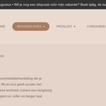
augustus • Wil je nog een afspraak vóór mijn vakantie? Boek tijdig, de la
OME
BEHANDELINGEN
PRIJSLIJST
CADEAUBON
ers
choonheidsbehandeling die je
lift en krul geeft zonder het
eze techniek creëert een langdurig
pers er voller en langer laat