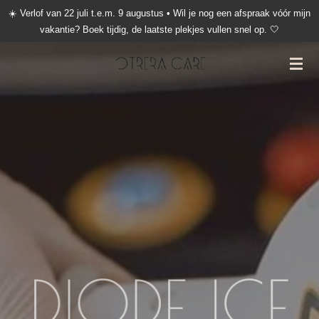
☀️ Verlof van 22 juli t.e.m. 9 augustus • Wil je nog een afspraak vóór mijn
Ga
vakantie? Boek tijdig, de laatste plekjes vullen snel op. 🤍
direct
naar
de
hoofdinhoud
DIODE ICE