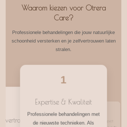
Waarom kiezen voor Otrera
Care?
Professionele behandelingen die jouw natuurlijke
schoonheid versterken en je zelfvertrouwen laten
stralen.
1
2
Expertise & Kwaliteit
3
4
Professionele behandelingen met
elfvertrouwen & Comfort
Breed Aanbod
Inclusiviteit & Respect
de nieuwste technieken. Als
Bij Otrera Care vind je een ruim